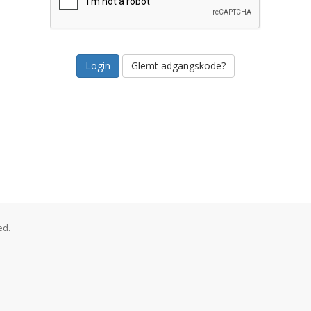
Glemt adgangskode?
ed.