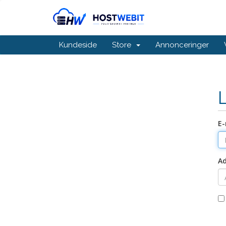
Kundeside
Store
Annonceringer
E-
A