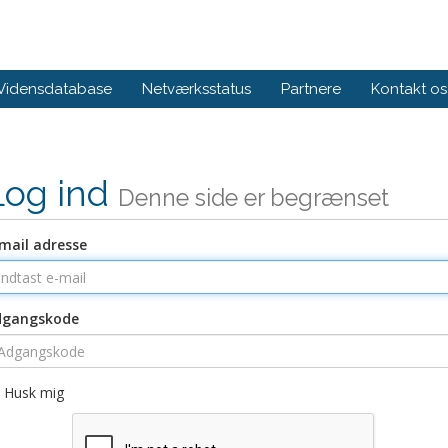
Vidensdatabase
Netværksstatus
Partnere
Kontakt os
Log ind
Denne side er begrænset
mail adresse
dgangskode
Husk mig