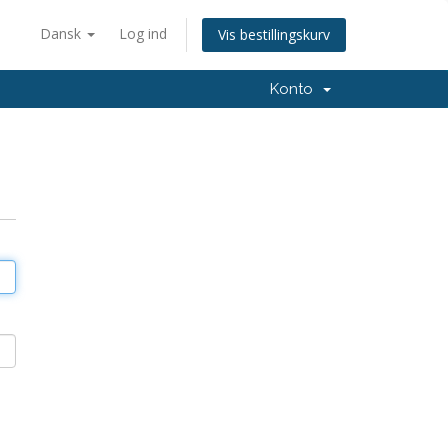
Dansk
Log ind
Vis bestillingskurv
Konto