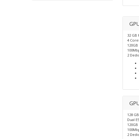
GPU
32 GB
4 Core
120GB 
100Mb
2 Dedic
GPU
128 G
Dual E
120GB 
100Mb
2 Dedic