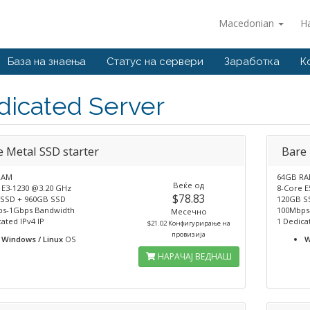
Macedonian
Н
База на знаења
Статус на сервери
Заработка
К
dicated Server
e Metal SSD starter
Bare
RAM
64GB R
Веќе од
 E3-1230 @3.20 GHz
8-Core E
$78.83
SSD + 960GB SSD
120GB S
s-1Gbps Bandwidth
100Mbps
Месечно
ated IPv4 IP
1 Dedica
$21.02 Конфигурирање на
провизија
Windows / Linux
OS
W
НАРАЧАЈ ВЕДНАШ