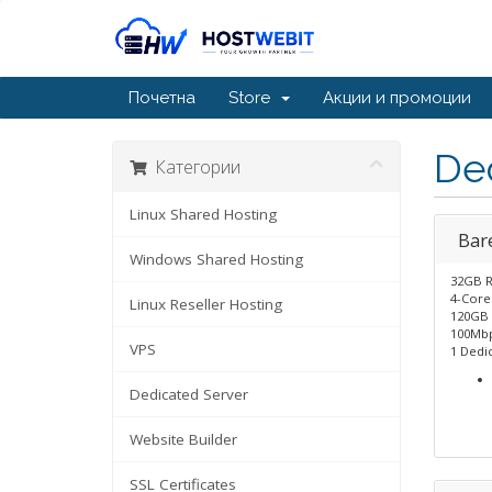
Почетна
Store
Акции и промоции
De
Категории
Linux Shared Hosting
Bar
Windows Shared Hosting
32GB 
4-Core
Linux Reseller Hosting
120GB 
100Mbp
VPS
1 Dedic
Dedicated Server
Website Builder
SSL Certificates