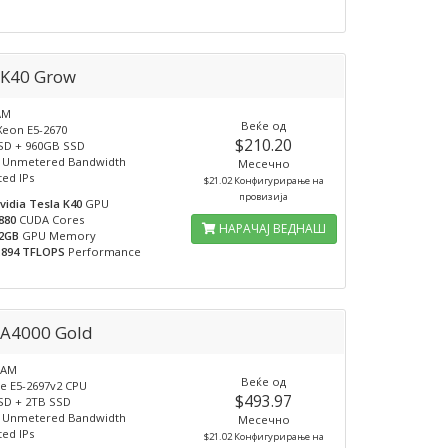
K40 Grow
AM
Веќе од
Xeon E5-2670
$210.20
SD + 960GB SSD
 Unmetered Bandwidth
Месечно
ted IPs
$21.02 Конфигурирање на
провизија
vidia Tesla K40
GPU
880
CUDA Cores
НАРАЧАЈ ВЕДНАШ
2GB
GPU Memory
.894 TFLOPS
Performance
A4000 Gold
RAM
Веќе од
e E5-2697v2 CPU
$493.97
SD + 2TB SSD
 Unmetered Bandwidth
Месечно
ted IPs
$21.02 Конфигурирање на