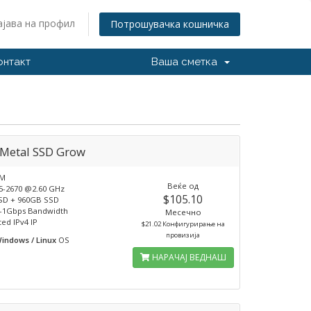
ајава на профил
Потрошувачка кошничка
онтакт
Ваша сметка
 Metal SSD Grow
AM
Веќе од
5-2670 @2.60 GHz
$105.10
SD + 960GB SSD
-1Gbps Bandwidth
Месечно
ted IPv4 IP
$21.02 Конфигурирање на
провизија
indows / Linux
OS
НАРАЧАЈ ВЕДНАШ