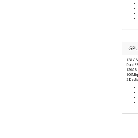
GPU
128 G
Dual E
120GB 
100Mb
2 Dedic