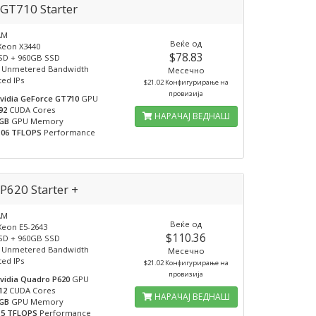
GT710 Starter
AM
Веќе од
Xeon X3440
$78.83
SD + 960GB SSD
 Unmetered Bandwidth
Месечно
ted IPs
$21.02 Конфигурирање на
провизија
vidia GeForce GT710
GPU
92
CUDA Cores
НАРАЧАЈ ВЕДНАШ
GB
GPU Memory
.06 TFLOPS
Performance
P620 Starter +
AM
Веќе од
Xeon E5-2643
$110.36
SD + 960GB SSD
 Unmetered Bandwidth
Месечно
ted IPs
$21.02 Конфигурирање на
провизија
vidia Quadro P620
GPU
12
CUDA Cores
НАРАЧАЈ ВЕДНАШ
GB
GPU Memory
.5 TFLOPS
Performance