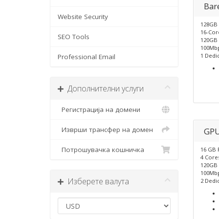
Bar
Website Security
128GB
16-Cor
SEO Tools
120GB 
100Mbp
1 Dedic
Professional Email
Дополнителни услуги
Регистрација на домени
Изврши трансфер на домен
GPU
Потрошувачка кошничка
16 GB
4 Core
120GB 
100Mb
Изберете валута
2 Dedic