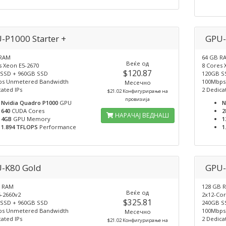
-P1000 Starter +
GPU-
 RAM
64 GB R
Веќе од
s Xeon E5-2670
8 Cores 
$120.87
SSD + 960GB SSD
120GB S
ps Unmetered Bandwidth
100Mbps
Месечно
ated IPs
2 Dedica
$21.02 Конфигурирање на
провизија
Nvidia Quadro P1000
GPU
N
640
CUDA Cores
2
НАРАЧАЈ ВЕДНАШ
4GB
GPU Memory
1
1.894 TFLOPS
Performance
1
-K80 Gold
GPU-
B RAM
128 GB 
Веќе од
5-2660v2
2x12-Cor
$325.81
SSD + 960GB SSD
240GB S
ps Unmetered Bandwidth
100Mbps
Месечно
ated IPs
2 Dedica
$21.02 Конфигурирање на