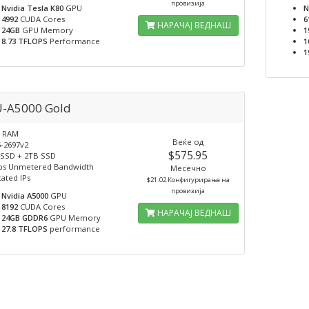
провизија
Nvidia Tesla K80
GPU
N
4992
CUDA Cores
6
НАРАЧАЈ ВЕДНАШ
24GB
GPU Memory
1
8.73 TFLOPS
Performance
1
1
-A5000 Gold
B RAM
Веќе од
5-2697v2
$575.95
SSD + 2TB SSD
ps Unmetered Bandwidth
Месечно
ated IPs
$21.02 Конфигурирање на
провизија
Nvidia A5000
GPU
8192
CUDA Cores
НАРАЧАЈ ВЕДНАШ
24GB GDDR6
GPU Memory
27.8 TFLOPS
performance