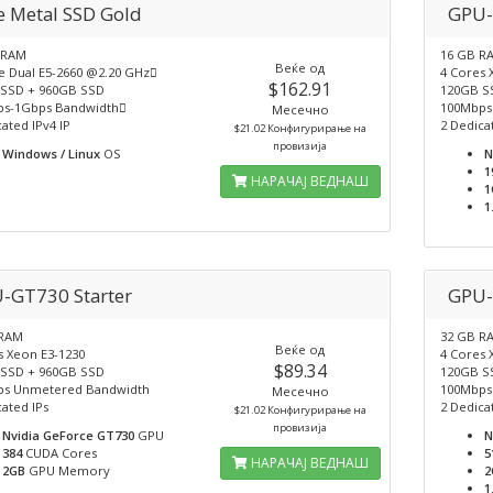
e Metal SSD Gold
GPU-
 RAM
16 GB R
Веќе од
e Dual E5-2660 @2.20 GHz
4 Cores 
$162.91
SSD + 960GB SSD
120GB S
s-1Gbps Bandwidth
100Mbps
Месечно
ated IPv4 IP
2 Dedica
$21.02 Конфигурирање на
провизија
Windows / Linux
OS
N
1
НАРАЧАЈ ВЕДНАШ
1
1
-GT730 Starter
GPU-
 RAM
32 GB R
Веќе од
s Xeon E3-1230
4 Cores 
$89.34
SSD + 960GB SSD
120GB S
ps Unmetered Bandwidth
100Mbps
Месечно
ated IPs
2 Dedica
$21.02 Конфигурирање на
провизија
Nvidia GeForce GT730
GPU
N
384
CUDA Cores
5
НАРАЧАЈ ВЕДНАШ
2GB
GPU Memory
2
1