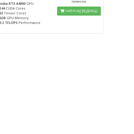
провизија
vidia RTX A4000
GPU
144
CUDA Cores
НАРАЧАЈ ВЕДНАШ
92
Tensor Cores
6GB
GPU Memory
9.2 TFLOPS
Performance