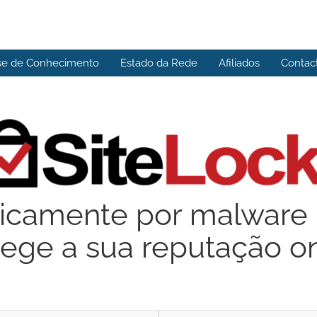
se de Conhecimento
Estado da Rede
Afiliados
Contac
icamente por malware 
tege a sua reputação on