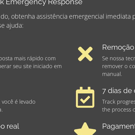
ock Emergency Response
ido, obtenha assistência emergencial imediata 
e ajuda:
Remoção 
posta mais rápido com
Se nossa tec
perar seu site iniciado em
remover o co
manual.
7 dias de
 você é levado
Track progre
a.
the process o
o real
Pagament