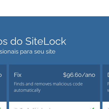
s do SiteLock
ionais para seu site
o
Fix
$96.60/ano
Finds and removes malicious code
automatically