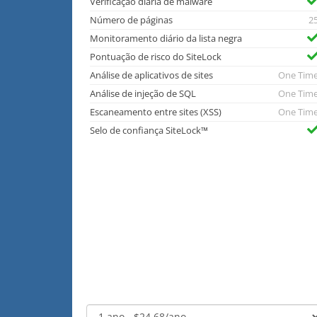
Verificação diária de malware
Número de páginas
2
Monitoramento diário da lista negra
Pontuação de risco do SiteLock
Análise de aplicativos de sites
One Tim
Análise de injeção de SQL
One Tim
Escaneamento entre sites (XSS)
One Tim
Selo de confiança SiteLock™