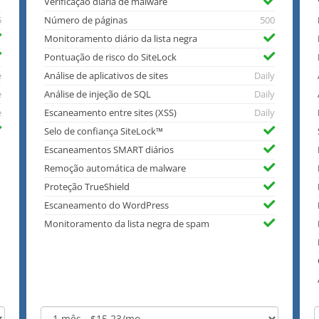
Verificação diária de malware
5
Número de páginas
500
Monitoramento diário da lista negra
Pontuação de risco do SiteLock
e
Análise de aplicativos de sites
Daily
e
Análise de injeção de SQL
Daily
e
Escaneamento entre sites (XSS)
Daily
Selo de confiança SiteLock™
Escaneamentos SMART diários
Remoção automática de malware
Proteção TrueShield
Escaneamento do WordPress
Monitoramento da lista negra de spam