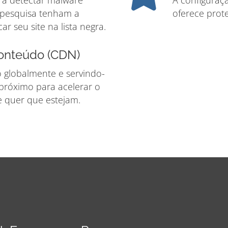
m a detectar malware
A configuraç
 pesquisa tenham a
oferece prote
r seu site na lista negra.
onteúdo (CDN)
-o globalmente e servindo-
s próximo para acelerar o
 quer que estejam.