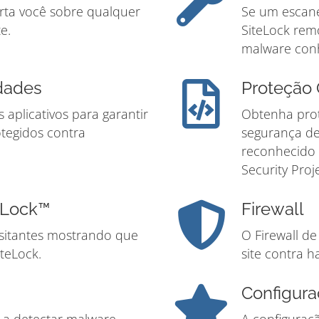
rta você sobre qualquer
Se um escane
e.
SiteLock re
malware con
idades
Proteçã
 aplicativos para garantir
Obtenha prot
otegidos contra
segurança de
reconhecido
Security Proje
eLock™
Firewall
isitantes mostrando que
O Firewall d
iteLock.
site contra h
Configura